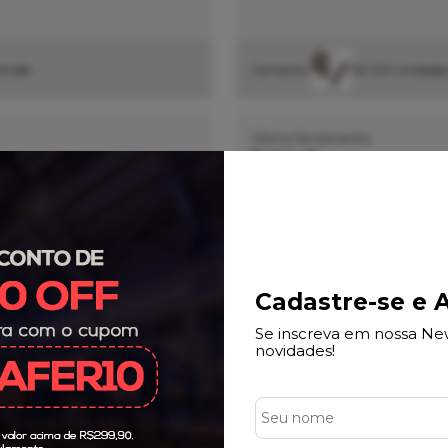
Vonder
Comprou:
Kit 100 Unidade
Ótima ferramenta
Fabio O.
Cadastre-se e A
Se inscreva em nossa New
novidades!