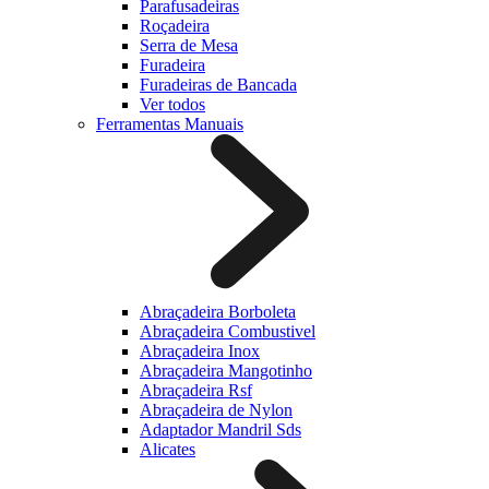
Parafusadeiras
Roçadeira
Serra de Mesa
Furadeira
Furadeiras de Bancada
Ver todos
Ferramentas Manuais
Abraçadeira Borboleta
Abraçadeira Combustivel
Abraçadeira Inox
Abraçadeira Mangotinho
Abraçadeira Rsf
Abraçadeira de Nylon
Adaptador Mandril Sds
Alicates