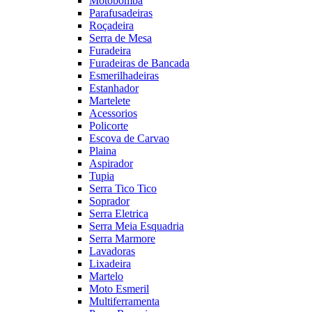
Motobomba
Parafusadeiras
Roçadeira
Serra de Mesa
Furadeira
Furadeiras de Bancada
Esmerilhadeiras
Estanhador
Martelete
Acessorios
Policorte
Escova de Carvao
Plaina
Aspirador
Tupia
Serra Tico Tico
Soprador
Serra Eletrica
Serra Meia Esquadria
Serra Marmore
Lavadoras
Lixadeira
Martelo
Moto Esmeril
Multiferramenta