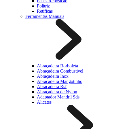
Pecas Reposicao
Politriz
Retificas
Ferramentas Manuais
Abraçadeira Borboleta
Abraçadeira Combustivel
Abraçadeira Inox
Abraçadeira Mangotinho
Abraçadeira Rsf
Abraçadeira de Nylon
Adaptador Mandril Sds
Alicates