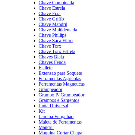
Chave Combinada
Chave Estrela
Chave Fixa
Chave Griffo
Chave Mandril
Chave Multidentada
Chave Phillips
Chave Saca Filtro
Chave Torx
Chave Torx Estrela
Chaves Biela
Chaves Fenda
Estilete
Extensao para Soquete
Ferramentas Agricolas
Ferramentas Magneticas
Grampeador
Grampo P/ Grampeador
Grampos e Sargentos
Junta Universal
Kit
Lamina Vergalhao
Maleta de Ferramentas
Mandril
Maquina Cortar Chapa