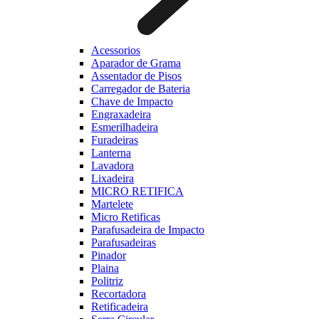
Acessorios
Aparador de Grama
Assentador de Pisos
Carregador de Bateria
Chave de Impacto
Engraxadeira
Esmerilhadeira
Furadeiras
Lanterna
Lavadora
Lixadeira
MICRO RETIFICA
Martelete
Micro Retificas
Parafusadeira de Impacto
Parafusadeiras
Pinador
Plaina
Politriz
Recortadora
Retificadeira