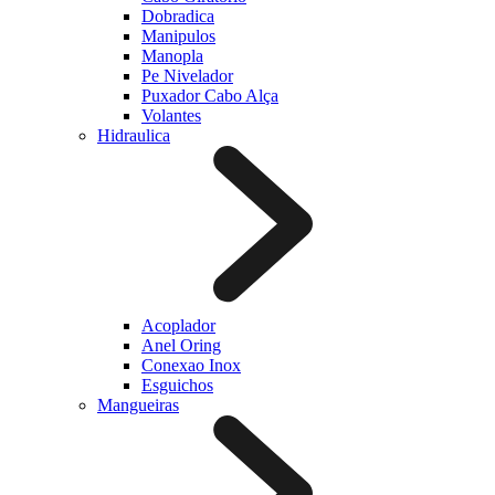
Dobradica
Manipulos
Manopla
Pe Nivelador
Puxador Cabo Alça
Volantes
Hidraulica
Acoplador
Anel Oring
Conexao Inox
Esguichos
Mangueiras