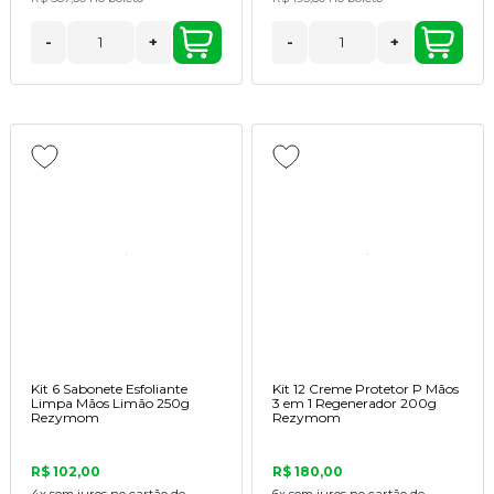
-
+
-
+
Kit 6 Sabonete Esfoliante
Kit 12 Creme Protetor P Mãos
Limpa Mãos Limão 250g
3 em 1 Regenerador 200g
Rezymom
Rezymom
R$ 102,00
R$ 180,00
4x
sem juros no cartão de
6x
sem juros no cartão de