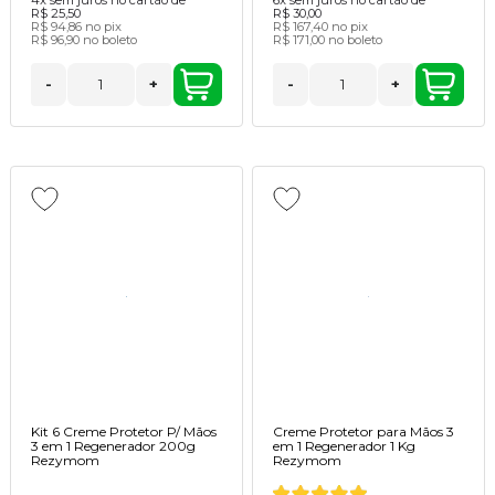
R$ 25,50
R$ 30,00
R$ 94,86
no pix
R$ 167,40
no pix
R$ 96,90
no boleto
R$ 171,00
no boleto
-
+
-
+
Kit 6 Creme Protetor P/ Mãos
Creme Protetor para Mãos 3
3 em 1 Regenerador 200g
em 1 Regenerador 1 Kg
Rezymom
Rezymom