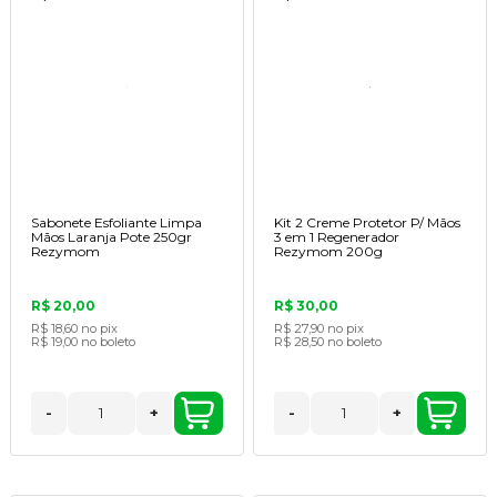
Sabonete Esfoliante Limpa
Kit 2 Creme Protetor P/ Mãos
Mãos Laranja Pote 250gr
3 em 1 Regenerador
Rezymom
Rezymom 200g
R$ 20,00
R$ 30,00
R$ 18,60
no pix
R$ 27,90
no pix
R$ 19,00
no boleto
R$ 28,50
no boleto
-
+
-
+