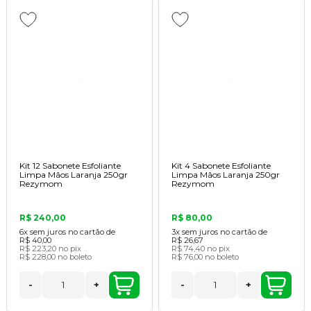
Kit 12 Sabonete Esfoliante
Kit 4 Sabonete Esfoliante
Limpa Mãos Laranja 250gr
Limpa Mãos Laranja 250gr
Rezymom
Rezymom
R$ 240,00
R$ 80,00
6x
sem juros no cartão de
3x
sem juros no cartão de
R$ 40,00
R$ 26,67
R$ 223,20
no pix
R$ 74,40
no pix
R$ 228,00
no boleto
R$ 76,00
no boleto
-
+
-
+