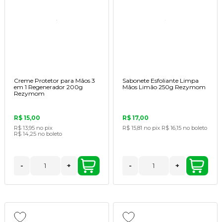
Creme Protetor para Mãos 3
Sabonete Esfoliante Limpa
em 1 Regenerador 200g
Mãos Limão 250g Rezymom
Rezymom
R$ 15,00
R$ 17,00
R$ 13,95
no pix
R$ 15,81
no pix
R$ 16,15
no boleto
R$ 14,25
no boleto
-
+
-
+