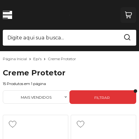
Página Inicial
Epi's
Creme Protetor
Creme Protetor
15
Produtos em
1
página
MAIS VENDIDOS
FILTRAR