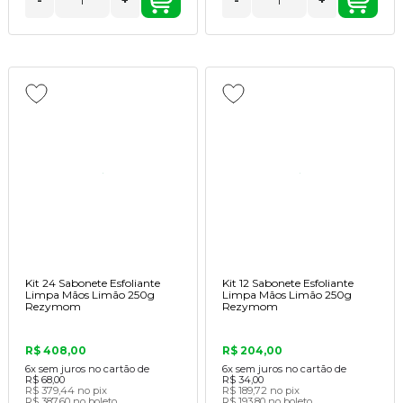
-
+
-
+
Kit 24 Sabonete Esfoliante
Kit 12 Sabonete Esfoliante
Limpa Mãos Limão 250g
Limpa Mãos Limão 250g
Rezymom
Rezymom
R$ 408,00
R$ 204,00
6x
sem juros no cartão de
6x
sem juros no cartão de
R$ 68,00
R$ 34,00
R$ 379,44
no pix
R$ 189,72
no pix
R$ 387,60
no boleto
R$ 193,80
no boleto