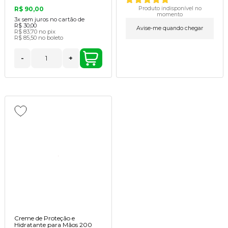
R$ 90,00
Produto indisponível no
momento
3x
sem juros no cartão de
R$ 30,00
Avise-me quando chegar
R$ 83,70
no pix
R$ 85,50
no boleto
-
+
Creme de Proteção e
Hidratante para Mãos 200