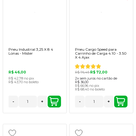
Pneu Industrial 3,25 X 8 4
Pneu Cargo Speed para
Lonas - Mister
Carrinho de Carga 4.10 - 3.50
X 4 Ajax
R$ 46,00
R$ 72,00
R$ 76,45
R$ 42,78
no pix
2x
sem juros no cartão de
R$ 43,70
no boleto
R$ 36,00
R$ 66,96
no pix
R$ 68,40
no boleto
-
+
-
+