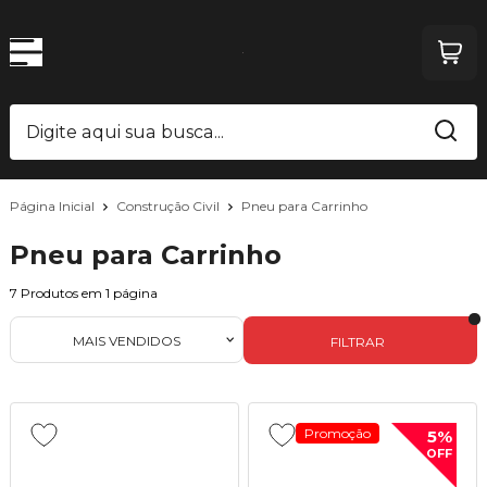
Página Inicial
Construção Civil
Pneu para Carrinho
Pneu para Carrinho
7
Produtos em
1
página
MAIS VENDIDOS
FILTRAR
Promoção
5%
OFF