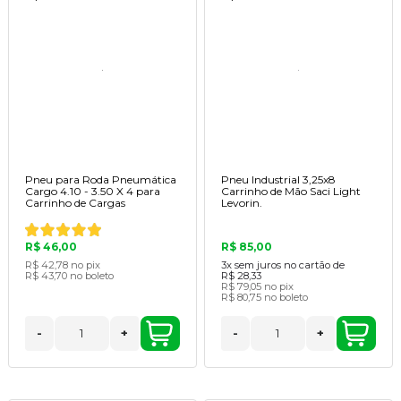
Pneu para Roda Pneumática
Pneu Industrial 3,25x8
Cargo 4.10 - 3.50 X 4 para
Carrinho de Mão Saci Light
Carrinho de Cargas
Levorin.
R$ 46,00
R$ 85,00
R$ 42,78
no pix
3x
sem juros no cartão de
R$ 43,70
no boleto
R$ 28,33
R$ 79,05
no pix
R$ 80,75
no boleto
-
+
-
+