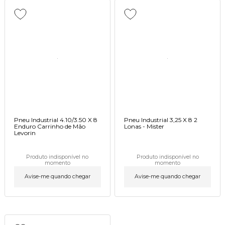
Pneu Industrial 4.10/3.50 X 8
Pneu Industrial 3,25 X 8 2
Enduro Carrinho de Mão
Lonas - Mister
Levorin
Produto indisponível no
Produto indisponível no
momento
momento
Avise-me quando chegar
Avise-me quando chegar