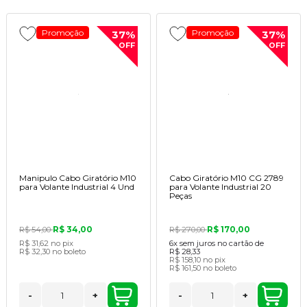
Promoção
Promoção
37%
37%
OFF
OFF
Manipulo Cabo Giratório M10
Cabo Giratório M10 CG 2789
para Volante Industrial 4 Und
para Volante Industrial 20
Peças
R$ 34,00
R$ 170,00
R$ 54,00
R$ 270,00
R$ 31,62
no pix
6x
sem juros no cartão de
R$ 32,30
no boleto
R$ 28,33
R$ 158,10
no pix
R$ 161,50
no boleto
-
+
-
+