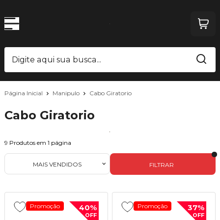
Página Inicial
Manipulo
Cabo Giratorio
Cabo Giratorio
9
Produtos em
1
página
MAIS VENDIDOS
FILTRAR
Promoção
Promoção
40%
37%
OFF
OFF