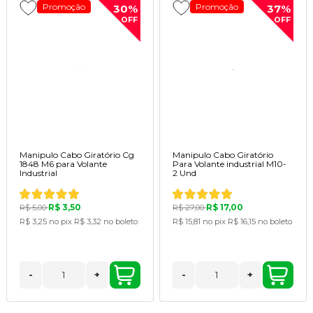
Promoção
Promoção
30%
37%
OFF
OFF
Manipulo Cabo Giratório Cg
Manipulo Cabo Giratório
1848 M6 para Volante
Para Volante industrial M10-
Industrial
2 Und
R$ 3,50
R$ 17,00
R$ 5,00
R$ 27,00
R$ 3,25
no pix
R$ 3,32
no boleto
R$ 15,81
no pix
R$ 16,15
no boleto
-
+
-
+