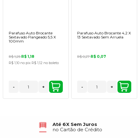
Parafuso Auto Brocante
Parafuso Auto Brocante 4,2 X
Sextavado Flangeado 5,5 X
13 Sextavado Sem Arruela
100mm
R$ 1,18
R$ 0,07
R$ 1,25
R$ 0,27
R$ 1,10
no pix
R$ 1,12
no boleto
-
+
-
+
Até 6X Sem Juros
no Cartão de Crédito