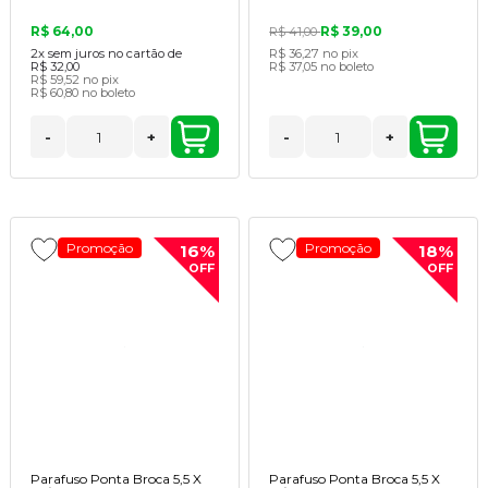
R$ 64,00
R$ 39,00
R$ 41,00
2x
sem juros no cartão de
R$ 36,27
no pix
R$ 32,00
R$ 37,05
no boleto
R$ 59,52
no pix
R$ 60,80
no boleto
-
+
-
+
Promoção
Promoção
16%
18%
OFF
OFF
Parafuso Ponta Broca 5,5 X
Parafuso Ponta Broca 5,5 X