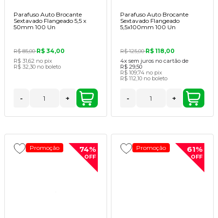
Parafuso Auto Brocante
Parafuso Auto Brocante
Sextavado Flangeado 5,5 x
Sextavado Flangeado
50mm 100 Un
5,5x100mm 100 Un
R$ 34,00
R$ 118,00
R$ 85,00
R$ 125,00
R$ 31,62
no pix
4x
sem juros no cartão de
R$ 32,30
no boleto
R$ 29,50
R$ 109,74
no pix
R$ 112,10
no boleto
-
+
-
+
Promoção
Promoção
74%
61%
OFF
OFF