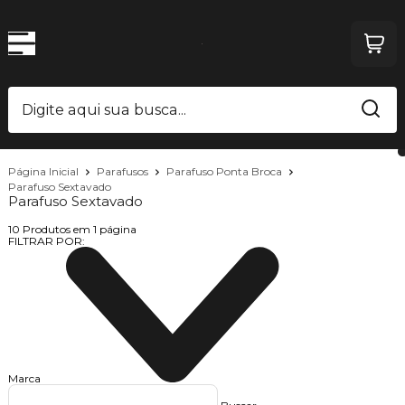
Página Inicial
Parafusos
Parafuso Ponta Broca
Parafuso Sextavado
Parafuso Sextavado
10
Produtos em
1
página
FILTRAR POR:
Marca