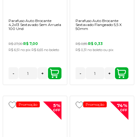
Parafuso Auto Brocante
Parafuso Auto Brocante
4,2x13 Sextavado Sem Arruela
Sextavado Flangeado 5,5 X
100 Und
50mm
R$ 7,00
R$ 0,33
R$ 27,00
R$ 0,85
R$ 6,51
no pix
R$ 6,65
no boleto
R$ 0,31
no boleto ou pix
-
+
-
+
Promoção
Promoção
5%
74%
OFF
OFF