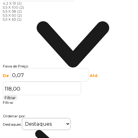
4,2 X 13
(2)
5,5 X 100
(2)
5,5 X 38
(2)
5,5 X 50
(2)
5,5 X 63
(2)
Faixa de Preço
De
Até
Filtrar
Filtrar
Ordenar por:
Destaques