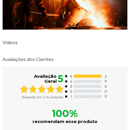
Vídeos
Avaliações dos Clientes
5
Avaliação
2
5
Geral
0
4
0
3
0
2
0
1
Baseado em
2
Avaliações
100%
recomendam esse produto