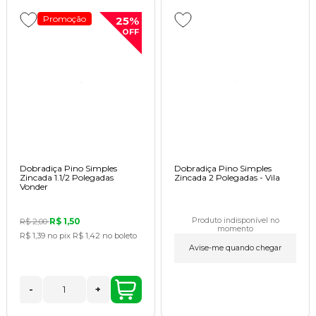
Promoção
25%
OFF
Dobradiça Pino Simples
Dobradiça Pino Simples
Zincada 1.1/2 Polegadas
Zincada 2 Polegadas - Vila
Vonder
R$ 1,50
Produto indisponível no
R$ 2,00
momento
R$ 1,39
no pix
R$ 1,42
no boleto
Avise-me quando chegar
-
+