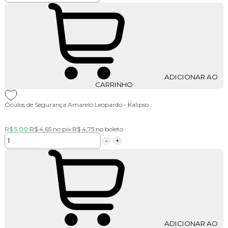
ADICIONAR AO
CARRINHO
Óculos de Segurança Amarelo Leopardo - Kalipso
R$ 5,00
R$ 4,65
no pix
R$ 4,75
no boleto
-
+
ADICIONAR AO