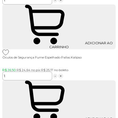
ADICIONAR AO
CARRINHO
Óculos de Segurança Fume Espelhado Pallas Kalipso
R$ 26,50
R$ 24,64
no pix
R$ 25,17
no boleto
-
+