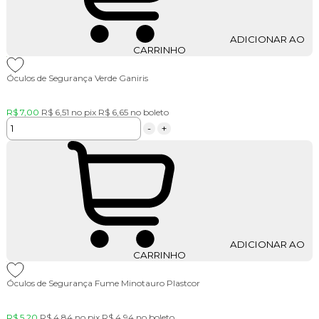
ADICIONAR AO
CARRINHO
Óculos de Segurança Verde Ganiris
R$ 7,00
R$ 6,51
no pix
R$ 6,65
no boleto
-
+
ADICIONAR AO
CARRINHO
Óculos de Segurança Fume Minotauro Plastcor
R$ 5,20
R$ 4,84
no pix
R$ 4,94
no boleto