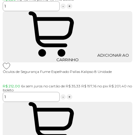
-
+
ADICIONAR AO
CARRINHO
Óculos de Segurança Fume Espelhado Pallas Kalipso 8 Unidade
R$ 212,00
6x
sem juros no cartão de
R$ 35,33
R$ 197,16
no pix
R$ 201,40
no
boleto
-
+