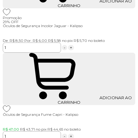
ADICIONAR AO
CARRINHO
Promoção
29%
OFF
Óculos de Segurança Incolor Jaguar - Kalipso
De:
R$ 8,50
Por:
R$ 6,00
R$ 5,58
no pix
R$ 5,70
no boleto
-
+
ADICIONAR AO
CARRINHO
Óculos de Segurança Fume Capri - Kalipso
R$ 47,00
R$ 43,71
no pix
R$ 44,65
no boleto
-
+