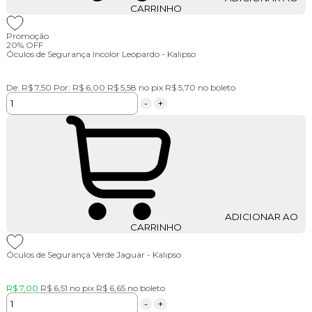
CARRINHO
Promoção
20%
OFF
Óculos de Segurança Incolor Leopardo - Kalipso
De:
R$ 7,50
Por:
R$ 6,00
R$ 5,58
no pix
R$ 5,70
no boleto
-
+
ADICIONAR AO
CARRINHO
Óculos de Segurança Verde Jaguar - Kalipso
R$ 7,00
R$ 6,51
no pix
R$ 6,65
no boleto
-
+