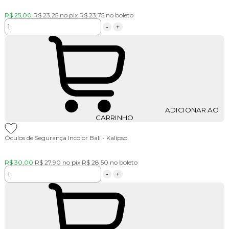
R$ 25,00
R$ 23,25
no pix
R$ 23,75
no boleto
-
+
ADICIONAR AO
CARRINHO
Óculos de Segurança Incolor Bali - Kalipso
R$ 30,00
R$ 27,90
no pix
R$ 28,50
no boleto
-
+