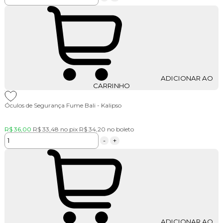
ADICIONAR AO
CARRINHO
Óculos de Segurança Fume Bali - Kalipso
R$ 36,00
R$ 33,48
no pix
R$ 34,20
no boleto
-
+
ADICIONAR AO