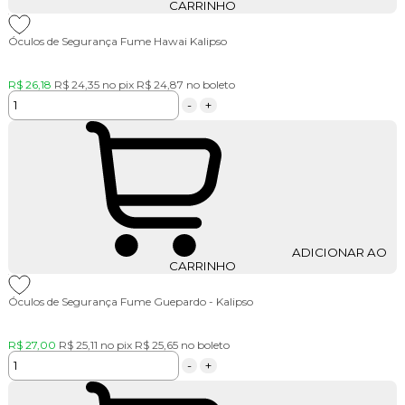
CARRINHO
Óculos de Segurança Fume Hawai Kalipso
R$ 26,18
R$ 24,35
no pix
R$ 24,87
no boleto
-
+
ADICIONAR AO
CARRINHO
Óculos de Segurança Fume Guepardo - Kalipso
R$ 27,00
R$ 25,11
no pix
R$ 25,65
no boleto
-
+