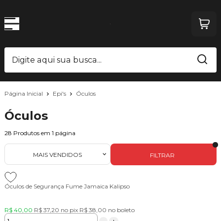
Página Inicial
Epi's
Óculos
Óculos
28
Produtos em
1
página
MAIS VENDIDOS
FILTRAR
Óculos de Segurança Fume Jamaica Kalipso
R$ 40,00
R$ 37,20
no pix
R$ 38,00
no boleto
-
+