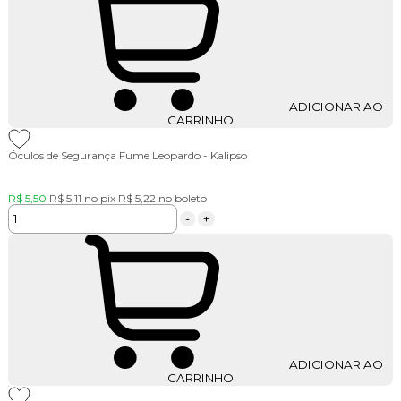
ADICIONAR AO
CARRINHO
Óculos de Segurança Fume Leopardo - Kalipso
R$ 5,50
R$ 5,11
no pix
R$ 5,22
no boleto
-
+
ADICIONAR AO
CARRINHO