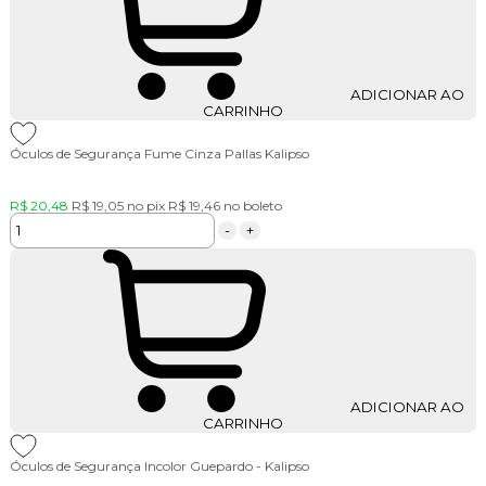
ADICIONAR AO
CARRINHO
Óculos de Segurança Fume Cinza Pallas Kalipso
R$ 20,48
R$ 19,05
no pix
R$ 19,46
no boleto
-
+
ADICIONAR AO
CARRINHO
Óculos de Segurança Incolor Guepardo - Kalipso