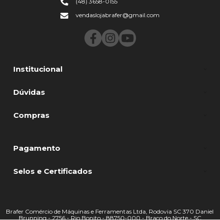
(48) 3658-0155
vendaslojabrafer@gmail.com
Institucional
Dúvidas
Compras
Pagamento
Selos e Certificados
Brafer Comércio de Máquinas e Ferramentas Ltda, Rodovia SC 370 Daniel
Brunning - 2756 - Rio Bonito - 88750-000 - Braço do Norte - SC