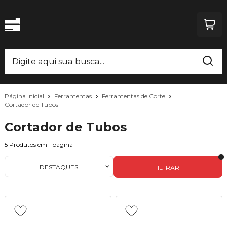
Página Inicial
Ferramentas
Ferramentas de Corte
Cortador de Tubos
Cortador de Tubos
5
Produtos em
1
página
DESTAQUES
FILTRAR