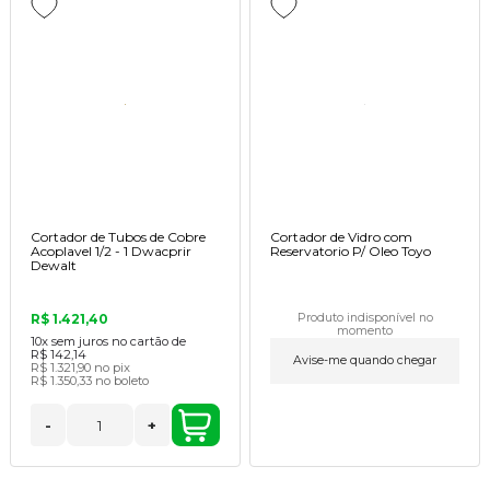
Cortador de Tubos de Cobre
Cortador de Vidro com
Acoplavel 1/2 - 1 Dwacprir
Reservatorio P/ Oleo Toyo
Dewalt
R$ 1.421,40
Produto indisponível no
momento
10x
sem juros no cartão de
R$ 142,14
Avise-me quando chegar
R$ 1.321,90
no pix
R$ 1.350,33
no boleto
-
+