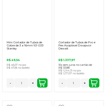
Mini Cortador de Tubos de
Cortador de Tubos de Pvc e
Cobre de 3 a 16mm 93-033
Pex Acoplável Dwapvcir
Stanley
Dewalt
R$ 49,54
R$ 1.337,97
R$ 46,07
no pix
10x
sem juros no cartão de
R$ 47,06
no boleto
R$ 133,80
R$ 1.244,31
no pix
R$ 1.271,07
no boleto
-
+
-
+