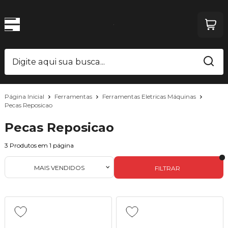
Página Inicial
Ferramentas
Ferramentas Eletricas Máquinas
Pecas Reposicao
Pecas Reposicao
3
Produtos em
1
página
MAIS VENDIDOS
FILTRAR