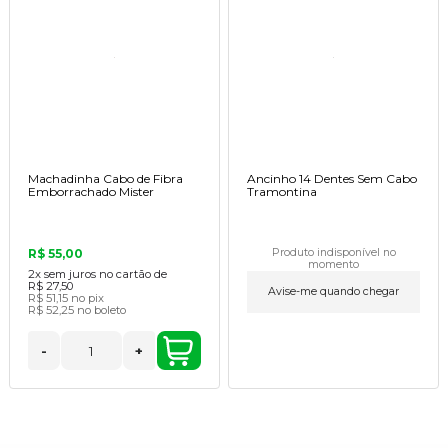
Machadinha Cabo de Fibra
Ancinho 14 Dentes Sem Cabo
Emborrachado Mister
Tramontina
R$ 55,00
Produto indisponível no
momento
2x
sem juros no cartão de
R$ 27,50
Avise-me quando chegar
R$ 51,15
no pix
R$ 52,25
no boleto
-
+