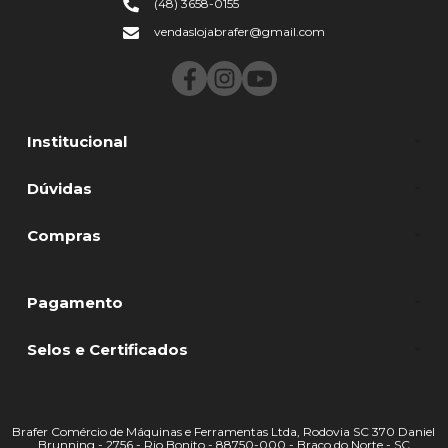
(48) 3658-0155
vendaslojabrafer@gmail.com
Institucional
Dúvidas
Compras
Pagamento
Selos e Certificados
Brafer Comércio de Máquinas e Ferramentas Ltda, Rodovia SC 370 Daniel
Brunning - 2756 - Rio Bonito - 88750-000 - Braço do Norte - SC