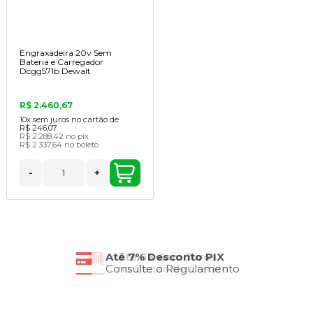
Engraxadeira 20v Sem
Bateria e Carregador
Dcgg571b Dewalt
R$ 2.460,67
10x
sem juros no cartão de
R$ 246,07
R$ 2.288,42
no pix
R$ 2.337,64
no boleto
-
+
Até 6X Sem Juros
no Cartão de Crédito