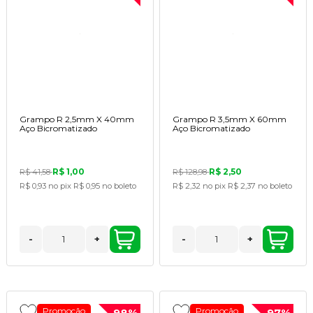
Grampo R 2,5mm X 40mm
Grampo R 3,5mm X 60mm
Aço Bicromatizado
Aço Bicromatizado
R$ 1,00
R$ 2,50
R$ 41,58
R$ 128,98
R$ 0,93
no pix
R$ 0,95
no boleto
R$ 2,32
no pix
R$ 2,37
no boleto
-
+
-
+
Promoção
Promoção
98%
97%