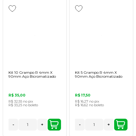
Kit 10 Grampo R 4mm X
Kit 5 Grampo R 4mm X
90mm Aço Bicromatizado
90mm Aço Bicromatizado
R$ 35,00
R$ 17,50
R$ 32,55
no pix
R$ 16,27
no pix
R$ 33,25
no boleto
R$ 16,62
no boleto
-
+
-
+