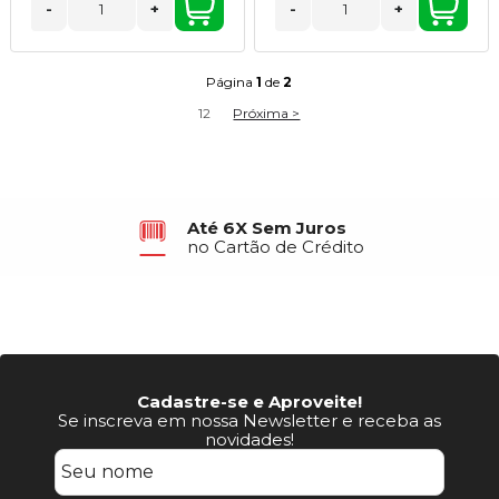
-
+
-
+
Página
1
de
2
1
2
Próxima >
Até 6X Sem Juros
no Cartão de Crédito
Cadastre-se e Aproveite!
Se inscreva em nossa Newsletter e receba as
novidades!