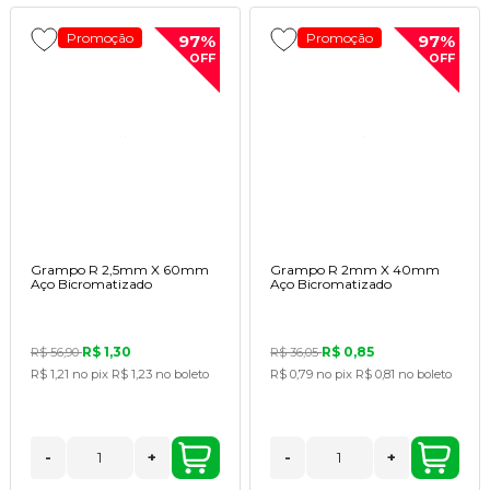
Promoção
Promoção
97%
97%
OFF
OFF
Grampo R 2,5mm X 60mm
Grampo R 2mm X 40mm
Aço Bicromatizado
Aço Bicromatizado
R$ 1,30
R$ 0,85
R$ 56,90
R$ 36,05
R$ 1,21
no pix
R$ 1,23
no boleto
R$ 0,79
no pix
R$ 0,81
no boleto
-
+
-
+