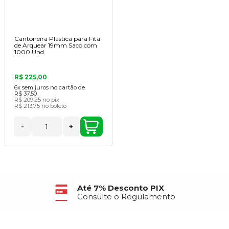
Cantoneira Plástica para Fita
de Arquear 19mm Saco com
1000 Und
R$ 225,00
6x
sem juros no cartão de
R$ 37,50
R$ 209,25
no pix
R$ 213,75
no boleto
-
+
Até 7% Desconto PIX
Consulte o Regulamento