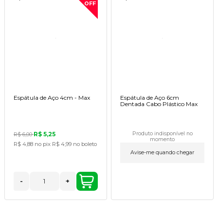
OFF
Espátula de Aço 4cm - Max
Espátula de Aço 6cm
Dentada Cabo Plástico Max
R$ 5,25
Produto indisponível no
R$ 6,00
momento
R$ 4,88
no pix
R$ 4,99
no boleto
Avise-me quando chegar
-
+