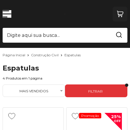
Página Inicial
Construção Civil
Espatulas
Espatulas
4
Produtos em
1
página
MAIS VENDIDOS
FILTRAR
Promoção
25%
OFF