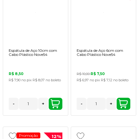
Espátula de Aço 10cm com
Espátula de Aço 6cm com
Cabo Plástico Nove54
Cabo Plástico Nove54
R$ 8,50
R$ 7,50
R$ 10,00
R$ 7,90
no pix
R$ 8,07
no boleto
R$ 6,97
no pix
R$ 7,12
no boleto
-
+
-
+
Promoção
12%