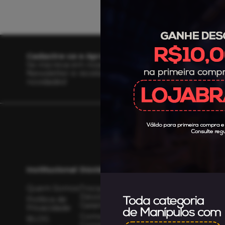
Cadastre-se e Aproveite!
Se inscreva em nossa
Newsletter e receba as
novidades!
Institucional
Dúvidas
Compras
Atendimento
Quem Somos
Troca,
Meus
(48) 3658015
Devolução,
Pedidos
Política de
(48) 3658-01
Garantia
Privacidade
Minha
Como
Conta
BLOG
Comprar