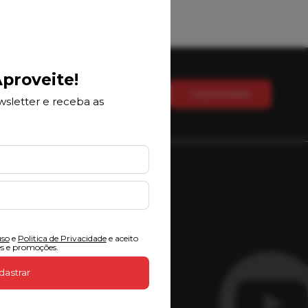
Popup
proveite!
CADASTRAR
sletter e receba as
uso
e
Politica de Privacidade
e aceito
s e promoções.
dastrar