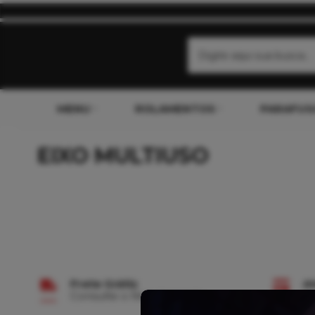
MENU
ROLAMENTOS
PARAFUS
EIXO MULTIUSO
Frete Grátis
A
Consulte o Regulamento
C