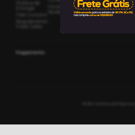
Rastrear
vendaslojabrafe
Política de
Central de
Pedido
Entrega
Ajuda
Fale Conosco
Regulamento
Frete Grátis
Pagamento
Brafer Comércio de Máquinas 