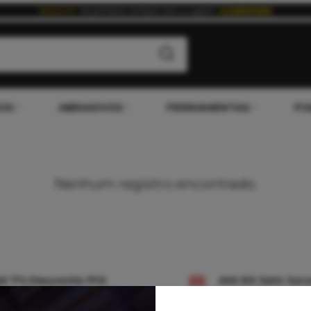
OS
ABRASIVOS
FERRAMENTAS
FI
Nenhum registro encontrado.
té 7% Desconto PIX
Até 6X Sem Jur
onsulte o Regulamento
no Cartão de Cré