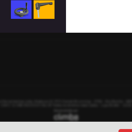
r@gmail.com
e Ferramentas Ltda, Rodovia SC 370 Daniel Brunning - 2756 - Rio Bonito - 88
CNPJ: 12.058.950/0001-56 | © Todos os direitos reservados - Loja Brafer - 2026