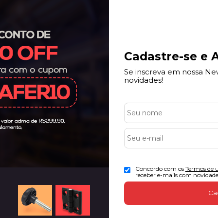
Cadastre-se e A
Se inscreva em nossa New
novidades!
Redes Sociais
Concordo com os
Termos de 
receber e-mails com novidade
5
Ca
55