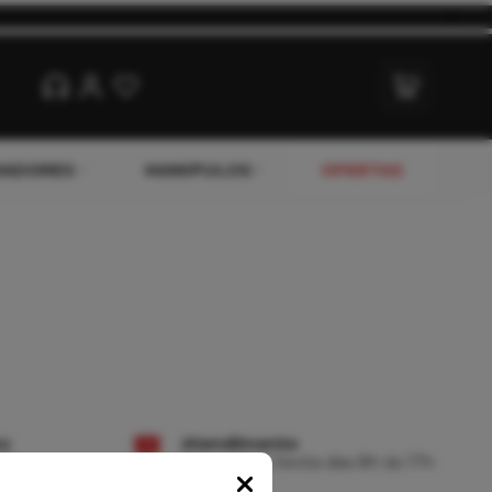
x
XADORES
MANIPULOS
OFERTAS
os
Atendimento
dito
Segunda à Sexta das 8h às 17h