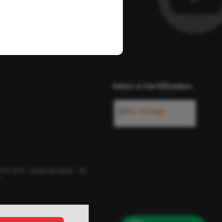
Selos e Certificados
750-000 - Braço do Norte - SC