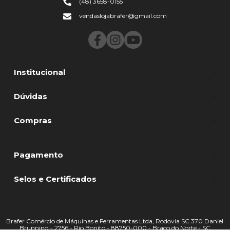
(48) 3658-0155
vendaslojabrafer@gmail.com
Institucional
Dúvidas
Compras
Pagamento
Selos e Certificados
Brafer Comércio de Máquinas e Ferramentas Ltda, Rodovia SC 370 Daniel
Brunning - 2756 - Rio Bonito - 88750-000 - Braço do Norte - SC