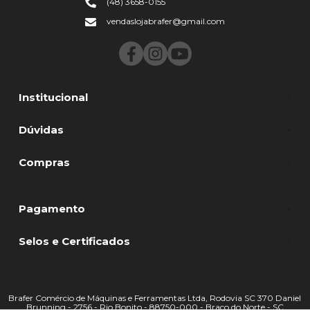
(48) 3658-0155
vendaslojabrafer@gmail.com
Institucional
Dúvidas
Compras
Pagamento
Selos e Certificados
Brafer Comércio de Máquinas e Ferramentas Ltda, Rodovia SC 370 Daniel
Brunning - 2756 - Rio Bonito - 88750-000 - Braço do Norte - SC