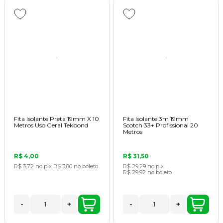
Fita Isolante Preta 19mm X 10
Fita Isolante 3m 19mm
Metros Uso Geral Tekbond
Scotch 33+ Profissional 20
Metros
R$ 4,00
R$ 31,50
R$ 3,72
no pix
R$ 3,80
no boleto
R$ 29,29
no pix
R$ 29,92
no boleto
-
+
-
+