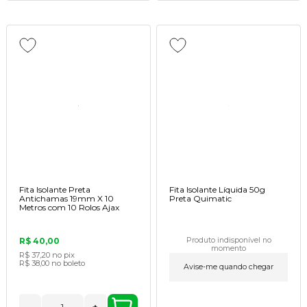
Fita Isolante Preta
Fita Isolante Líquida 50g
Antichamas 19mm X 10
Preta Quimatic
Metros com 10 Rolos Ajax
R$ 40,00
Produto indisponível no
momento
R$ 37,20
no pix
R$ 38,00
no boleto
Avise-me quando chegar