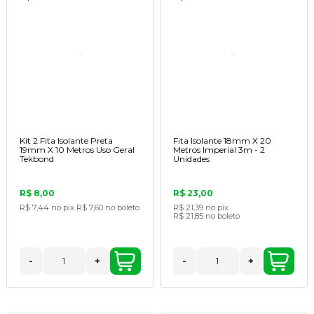
Kit 2 Fita Isolante Preta
Fita Isolante 18mm X 20
19mm X 10 Metros Uso Geral
Metros Imperial 3m - 2
Tekbond
Unidades
R$ 8,00
R$ 23,00
R$ 7,44
no pix
R$ 7,60
no boleto
R$ 21,39
no pix
R$ 21,85
no boleto
-
+
-
+