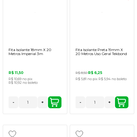
Fita Isolante 18mm X 20
Fita Isolante Preta 19mm X
Metros Imperial 3m
20 Metros Uso Geral Tekbond
R$ 11,50
R$ 6,25
R$ 8,50
R$ 10,69
no pix
R$ 5,81
no pix
R$ 5,94
no boleto
R$ 10,92
no boleto
-
+
-
+