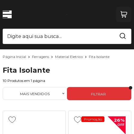
Página Inicial
Ferragens
Material Eletrico
Fita Isolante
Fita Isolante
10
Produtos em
1
página
MAIS VENDIDOS
FILTRAR
Promoção
26%
OFF