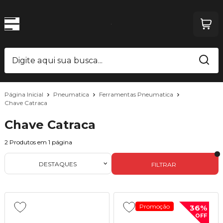
Página Inicial
Pneumatica
Ferramentas Pneumatica
Chave Catraca
Chave Catraca
2
Produtos em
1
página
DESTAQUES
FILTRAR
Promoção
36%
OFF