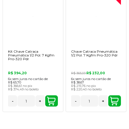
Kit Chave Catraca
Chave Catraca Pneumática
Pneumática 1/2 Pol. 7 Kgfm
1/2 Pol. 7 Kgfm Pro-320 Pdr
Pro-320 Pdr
R$ 394,20
R$ 232,00
R$ 365,03
6x
sem juros no cartão de
6x
sem juros no cartão de
R$ 65,70
R$ 38,67
R$ 366,61
no pix
R$ 215,76
no pix
R$ 374,49
no boleto
R$ 220,40
no boleto
-
+
-
+