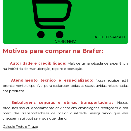
ADICIONAR AO
CARRINHO
Motivos para comprar na Brafer:
Autoridade e credibilidade:
Mais de uma década de experiência
na indústria de manutenção, reparo e operação.
Atendimento técnico e especializado:
Nossa equipe está
prontamente disponível para esclarecer todas as suas dúvidas relacionadas
aos produtos.
Embalagens seguras e ótimas transportadoras:
Nossos
produtos são cuidadosamente enviados em embalagens reforçadas e por
meio das transportadoras de maior qualidade, assegurando que eles
cheguem até você sem qualquer dano.
Calcule Frete e Prazo