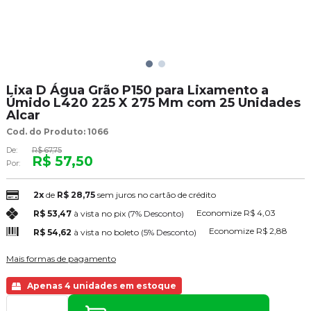
Lixa D Água Grão P150 para Lixamento a
Úmido L420 225 X 275 Mm com 25 Unidades
Alcar
Cod. do Produto: 1066
De:
R$ 67,75
R$ 57,50
Por:
2x
de
R$ 28,75
sem juros no cartão de crédito
Economize
R$ 4,03
R$ 53,47
à vista no pix
(7% Desconto)
Economize
R$ 2,88
R$ 54,62
à vista no boleto
(5% Desconto)
Mais formas de pagamento
Apenas 4 unidades em estoque