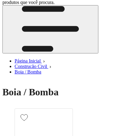
produtos que você procura.
Página Inicial
Construção Civil
Boia / Bomba
F
A
A
A
G
S
Boia / Bomba
C
D
à
o
J
S
R
C
n
d
o
C
8
R
d
à
C
1