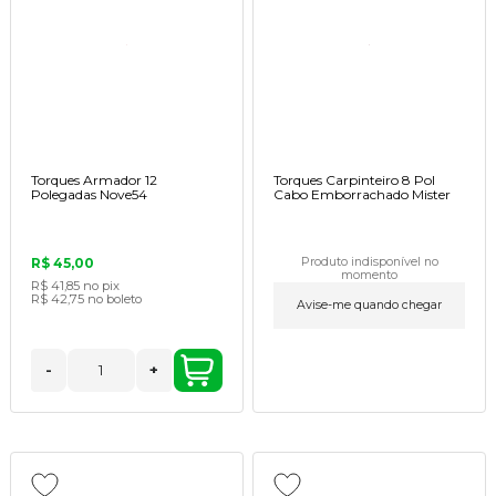
Torques Armador 12
Torques Carpinteiro 8 Pol
Polegadas Nove54
Cabo Emborrachado Mister
R$ 45,00
Produto indisponível no
momento
R$ 41,85
no pix
R$ 42,75
no boleto
Avise-me quando chegar
-
+