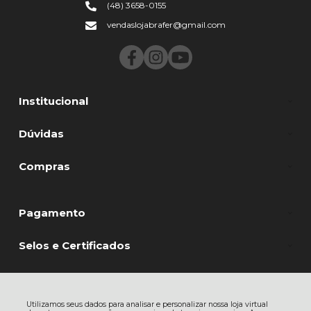
(48) 3658-0155
vendaslojabrafer@gmail.com
Institucional
Dúvidas
Compras
Pagamento
Selos e Certificados
Brafer Comércio de Máquinas e Ferramentas Ltda, Rodovia SC 370 Daniel
Utilizamos seus dados para analisar e personalizar nossa loja virtual