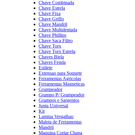
Chave Combinada
Chave Estrela
Chave Fixa
Chave Griffo
Chave Mandril
Chave Multidentada
Chave Phillips
Chave Saca Filtro
Chave Torx
Chave Torx Estrela
Chaves Biela
Chaves Fenda
Estilete
Extensao para Soquete
Ferramentas Agricolas
Ferramentas Magneticas
Grampeador
Grampo P/ Grampeador
Grampos e Sargentos
Junta Universal
Kit
Lamina Vergalhao
Maleta de Ferramentas
Mandril
Maquina Cortar Chapa