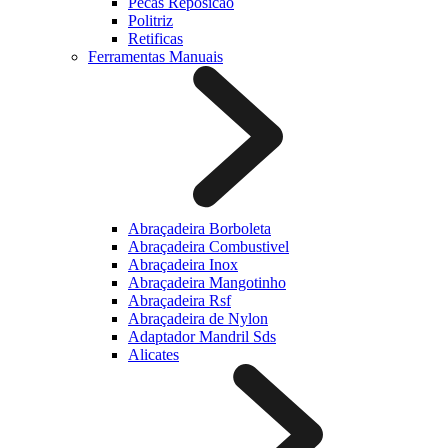
Pecas Reposicao
Politriz
Retificas
Ferramentas Manuais
Abraçadeira Borboleta
Abraçadeira Combustivel
Abraçadeira Inox
Abraçadeira Mangotinho
Abraçadeira Rsf
Abraçadeira de Nylon
Adaptador Mandril Sds
Alicates