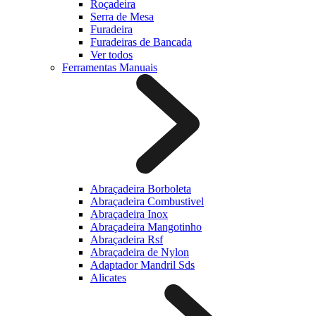
Roçadeira
Serra de Mesa
Furadeira
Furadeiras de Bancada
Ver todos
Ferramentas Manuais
Abraçadeira Borboleta
Abraçadeira Combustivel
Abraçadeira Inox
Abraçadeira Mangotinho
Abraçadeira Rsf
Abraçadeira de Nylon
Adaptador Mandril Sds
Alicates