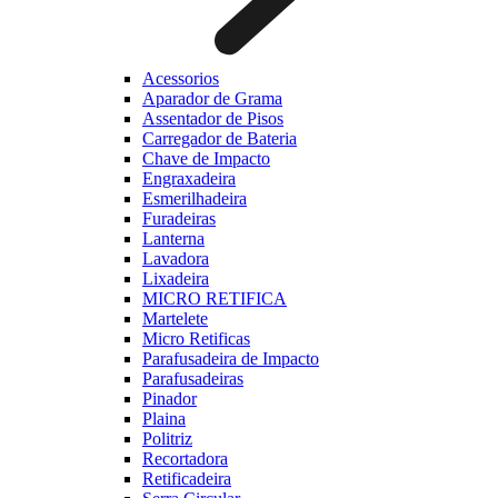
Acessorios
Aparador de Grama
Assentador de Pisos
Carregador de Bateria
Chave de Impacto
Engraxadeira
Esmerilhadeira
Furadeiras
Lanterna
Lavadora
Lixadeira
MICRO RETIFICA
Martelete
Micro Retificas
Parafusadeira de Impacto
Parafusadeiras
Pinador
Plaina
Politriz
Recortadora
Retificadeira