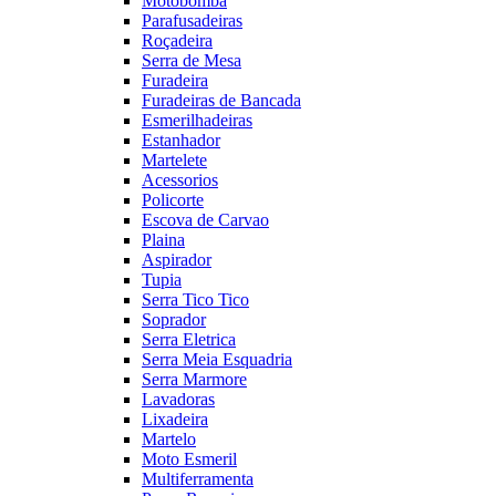
Motobomba
Parafusadeiras
Roçadeira
Serra de Mesa
Furadeira
Furadeiras de Bancada
Esmerilhadeiras
Estanhador
Martelete
Acessorios
Policorte
Escova de Carvao
Plaina
Aspirador
Tupia
Serra Tico Tico
Soprador
Serra Eletrica
Serra Meia Esquadria
Serra Marmore
Lavadoras
Lixadeira
Martelo
Moto Esmeril
Multiferramenta