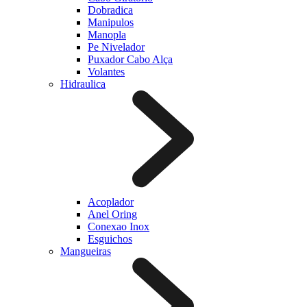
Dobradica
Manipulos
Manopla
Pe Nivelador
Puxador Cabo Alça
Volantes
Hidraulica
Acoplador
Anel Oring
Conexao Inox
Esguichos
Mangueiras