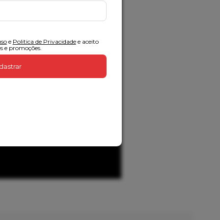
uso
e
Politica de Privacidade
e aceito
s e promoções.
dastrar