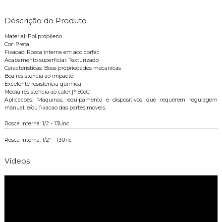
Descrição do Produto
Material: Polipropileno
Cor: Preta
Fixacao: Rosca interna em aco corfac
Acabamento superficial: Texturizado
Caracteristicas: Boas propriedades mecanicas
Boa resistencia ao impacto
Excelente resistencia quimica
Media resistencia ao calor ƒ° 50oC
Aplicacoes: Maquinas, equipamento e dispositivos que requerem regulagem
manual, e/ou fixacao das partes moveis.
Rosca Interna: 1/2 - 13Unc
Rosca Interna: 1/2" - 13Unc
Vídeos