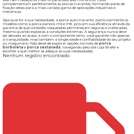
complementam perfeitamente as porcas travantes, formando pares de
fixação ideais para a mais variada gama de aplicações industriais e
mecânicas.
Seja qual for a sua necessidade, a porca auto travante, particularmente os
modelos como a porca parlock m6 e m8, provam sua eficiência através da
garantia de que conexões rosqueadas permaneçam seguras e inalteradas,
mesmo quando expostas a condições extremas. A segurança nunca deve
ser deixada ao acaso, e com o componente certo, você garante não apenas
a tranquilidade, mas também a longevidade e confiabilidade do seu projeto
ou maquinário. Não deixe de explorar opções incríveis de
porca
borboleta
e
porca sextavada
, navegando pelo site Loja Brafer e
escolher a que melhor se adequa às suas necessidades.
Nenhum registro encontrado.