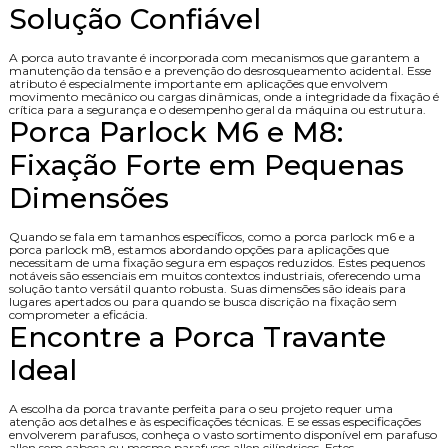
Solução Confiável
A porca auto travante é incorporada com mecanismos que garantem a
manutenção da tensão e a prevenção do desrosqueamento acidental. Esse
atributo é especialmente importante em aplicações que envolvem
movimento mecânico ou cargas dinâmicas, onde a integridade da fixação é
crítica para a segurança e o desempenho geral da máquina ou estrutura.
Porca Parlock M6 e M8:
Fixação Forte em Pequenas
Dimensões
Quando se fala em tamanhos específicos, como a porca parlock m6 e a
porca parlock m8, estamos abordando opções para aplicações que
necessitam de uma fixação segura em espaços reduzidos. Estes pequenos
notáveis são essenciais em muitos contextos industriais, oferecendo uma
solução tanto versátil quanto robusta. Suas dimensões são ideais para
lugares apertados ou para quando se busca discrição na fixação sem
comprometer a eficácia.
Encontre a Porca Travante
Ideal
A escolha da porca travante perfeita para o seu projeto requer uma
atenção aos detalhes e às especificações técnicas. E se essas especificações
envolverem parafusos, conheça o vasto sortimento disponível em parafuso
allen sem cabeça ou mesmo parafusos allen cilíndricos. Estes