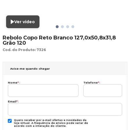
Ver vídeo
Rebolo Copo Reto Branco 127,0x50,8x31,8
Grão 120
Cod. do Produto: 7326
Avise-me quando chegar
Nome
*
:
Telefone
*
:
Email
*
:
Quero receber por e-mail ofertas e novidades da
loja virtual. A frequência de envios pode variar de
acordo com a interação do cliente.