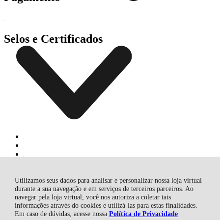
Selos e Certificados
Utilizamos seus dados para analisar e personalizar nossa loja virtual
durante a sua navegação e em serviços de terceiros parceiros. Ao
navegar pela loja virtual, você nos autoriza a coletar tais
Brafer Comércio de Máquinas e Ferramentas Ltda, Rodovia SC 370
informações através do cookies e utilizá-las para estas finalidades.
Daniel Brunning - 2756 - Rio Bonito - 88750-000 - Braço do Norte
Em caso de dúvidas, acesse nossa
Política de Privacidade
- SC