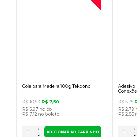
Cola para Madeira 100g Tekbond
Adesivo 
Conexões
R$ 7,50
R$ 10,50
R$ 5,75
R$ 6,97
no pix
R$ 2,79
R$ 7,12
no boleto
R$ 2,85
+
+
ADICIONAR AO CARRINHO
-
-