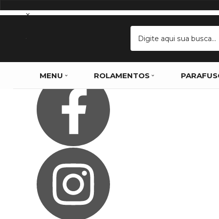
Olá Visitante!
Acesse sua conta e pedidos
x
Página Inicial
Quem Somos
Blog
Como Comprar
Fale Conosco
Favoritos
MENU
ROLAMENTOS
PARAFUS