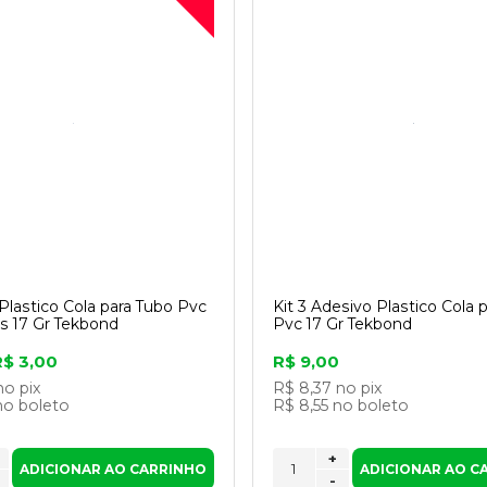
Plastico Cola para Tubo Pvc
Kit 3 Adesivo Plastico Cola 
 17 Gr Tekbond
Pvc 17 Gr Tekbond
R$ 3,00
R$ 9,00
no pix
R$ 8,37
no pix
no boleto
R$ 8,55
no boleto
+
ADICIONAR AO CARRINHO
ADICIONAR AO C
-