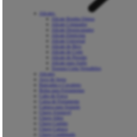
Alicates
Alicate Bomba Dágua
Alicate Crimpador
Alicate Desencapador
Alicate Eletricista
Alicate Universal
Alicate de Bico
Alicate de Corte
Alicate de Pressão
Alicate para Anéis
Tesoura Corta Vergalhões
Alicates
Arco de Serra
Bancadas e Cavaletes
Bolsa para Ferramentas
Cabo de Força
Caixa de Ferramenta
Catraca para Soquete
Chave Ajustavel
Chave Allen
Chave Canhão
Chave Catraca
Chave Combinada