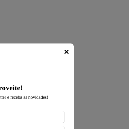
Popup
roveite!
ter e receba as novidades!