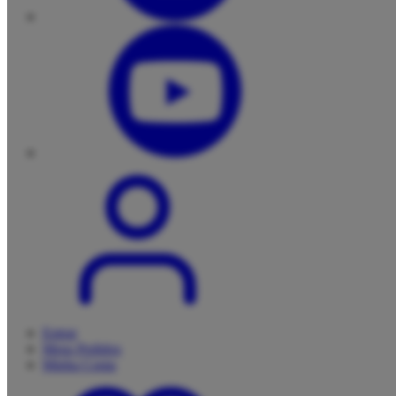
Entrar
Meus
Pedidos
Minha
Conta