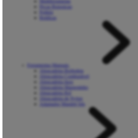
Multiferramenta
Pecas Reposicao
Politriz
Retificas
Ferramentas Manuais
Abraçadeira Borboleta
Abraçadeira Combustivel
Abraçadeira Inox
Abraçadeira Mangotinho
Abraçadeira Rsf
Abraçadeira de Nylon
Adaptador Mandril Sds