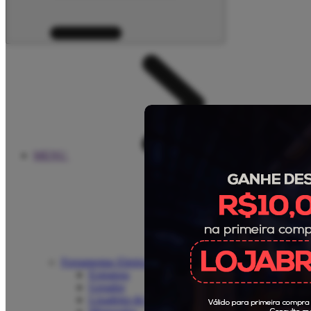
MENU
Ferramentas Eletricas Máquinas
Extratora
Gerador
Lixadeira de Parede