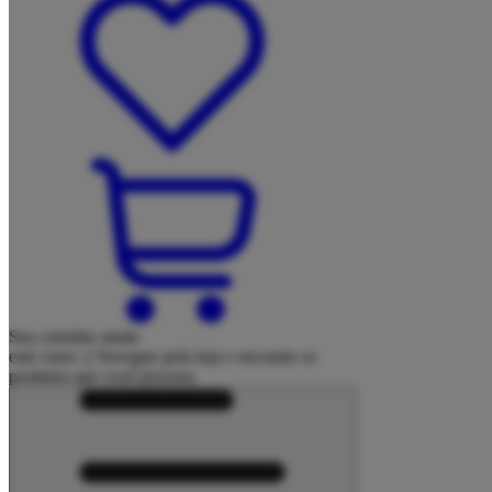
Seu carrinho ainda
está vazio :(
Navegue pela loja e encontre os
produtos que você procura.