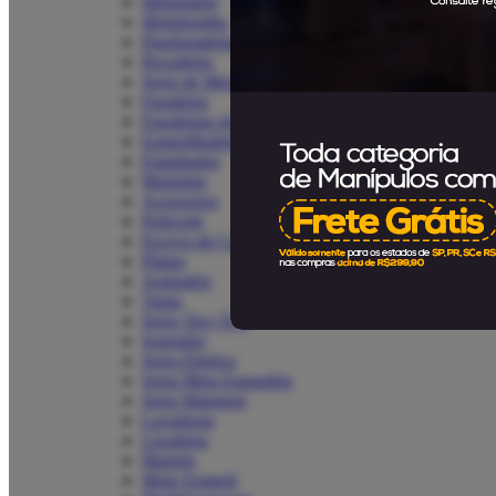
Misturador
Motobomba
Parafusadeiras
Roçadeira
Serra de Mesa
Furadeira
Furadeiras de Bancada
Esmerilhadeiras
Estanhador
Martelete
Acessorios
Policorte
Escova de Carvao
Plaina
Aspirador
Tupia
Serra Tico Tico
Soprador
Serra Eletrica
Serra Meia Esquadria
Serra Marmore
Lavadoras
Lixadeira
Martelo
Moto Esmeril