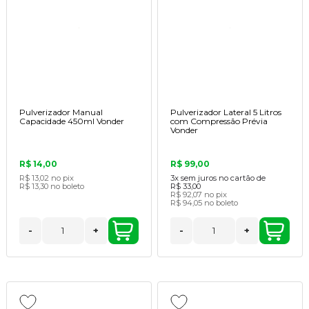
Pulverizador Manual
Pulverizador Lateral 5 Litros
Capacidade 450ml Vonder
com Compressão Prévia
Vonder
R$ 14,00
R$ 99,00
R$ 13,02
no pix
3x
sem juros no cartão de
R$ 13,30
no boleto
R$ 33,00
R$ 92,07
no pix
R$ 94,05
no boleto
-
+
-
+