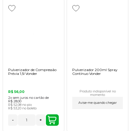
Pulverizador de Compressão
Pulverizador 200ml Spray
Prévia 1,5l Vonder
Contínuo Vonder
R$ 56,00
Produto indisponível no
momento
2x
sem juros no cartão de
R$ 28,00
Avise-me quando chegar
R$ 52,08
no pix
R$ 53,20
no boleto
-
+