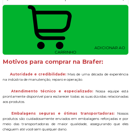
-
+
ADICIONAR AO
CARRINHO
Motivos para comprar na Brafer:
Autoridade e credibilidade:
Mais de uma década de experiência
na indústria de manutenção, reparo e operação.
Atendimento técnico e especializado:
Nossa equipe está
prontamente disponível para esclarecer todas as suas dúvidas relacionadas
aos produtos.
Embalagens seguras e ótimas transportadoras:
Nossos
produtos são cuidadosamente enviados em embalagens reforçadas e por
meio das transportadoras de maior qualidade, assegurando que eles
cheguem até você sem qualquer dano.