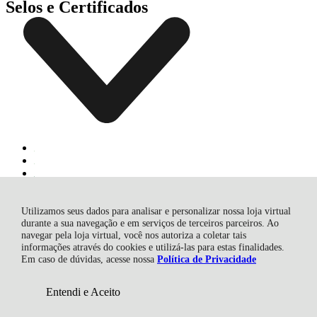
Selos e Certificados
Utilizamos seus dados para analisar e personalizar nossa loja virtual
durante a sua navegação e em serviços de terceiros parceiros. Ao
navegar pela loja virtual, você nos autoriza a coletar tais
Brafer Comércio de Máquinas e Ferramentas Ltda, Rodovia SC 370
informações através do cookies e utilizá-las para estas finalidades.
Daniel Brunning - 2756 - Rio Bonito - 88750-000 - Braço do Norte
Em caso de dúvidas, acesse nossa
Política de Privacidade
- SC
CNPJ: 12.058.950/0001-56 | © Todos os direitos reservados - Loja
Brafer - 2026
Entendi e Aceito
ADICIONAR AO
R$ 15,25
CARRINHO