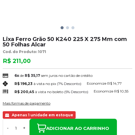
Lixa Ferro Grão 50 K240 225 X 275 Mm com
50 Folhas Alcar
Cod. do Produto: 1071
R$ 211,00
6x
de
R$ 35,17
sem juros no cartão de crédito
Economize
R$ 14,77
R$ 196,23
à vista no pix
(7% Desconto)
Economize
R$ 10,55
R$ 200,45
à vista no boleto
(5% Desconto)
Mais formas de pagamento
Apenas 1 unidade em estoque
ADICIONAR AO CARRINHO
-
+