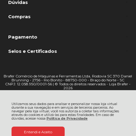
Dúvidas
Compras
Pagamento
Selos e Certificados
Brafer Comércio de Máquinas e Ferramentas Ltda, Rodovia SC 370 Daniel
Brunning - 2756 - Rio Bonito - 88750-000 - Braço do Norte - SC
CNPJ: 12.058.950/0001-56 | © Todos os direitos reservados - Loja Brafer -
2026
Utilizamos seus dados para analisar e personalizar nossa loja virtual
durante a sua navegação e em serviços de terceiros parceiros. Ao
navegar pela loja virtual, você nos autoriza a coletar tais informações
através do cookies e utilizá-las para estas finalidades. Em caso de
dúvidas, acesse nossa
Política de Privacidade
Entendi e Aceito
ADICIONAR AO
R$ 211,00