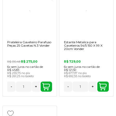
Prateleira Gaveteiro Parafuso
Estante Metalica para
Peças 25 Gavetas N.3 Vonder
Gaveteiros 54/5 150 X 99 X
20cm Vonder
R$ 275,00
R$ 729,00
R$ 310,48
6x
sem juros no cartão de
6x
sem juros no cartão de
R$ 45,83
R$ 121,50
R$ 255,75
no pix
R$ 677,97
no pix
R$ 261,25
no boleto
R$ 692,55
no boleto
-
+
-
+