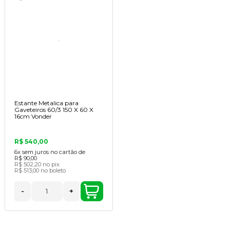
Estante Metalica para
Gaveteiros 60/3 150 X 60 X
16cm Vonder
R$ 540,00
6x
sem juros no cartão de
R$ 90,00
R$ 502,20
no pix
R$ 513,00
no boleto
-
+