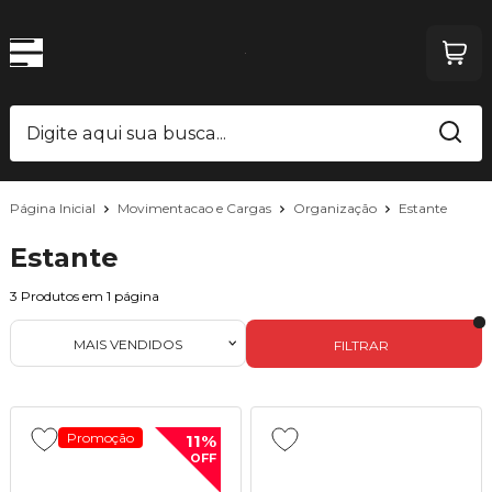
Página Inicial
Movimentacao e Cargas
Organização
Estante
Estante
3
Produtos em
1
página
MAIS VENDIDOS
FILTRAR
Promoção
11%
OFF