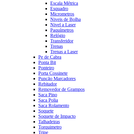
Escala Métrica
Esquadro
Micrometros
Niveis de Bolha
Nivel a Laser
Paquímetros
Relógio
Transferidor
Trenas
Trenas a Laser
Pe de Cabra
Ponta Bit
Ponteiro
Porta Cossinete
Punção Marcadores
Rebitador
Removedor de Grampos
Saca Pino
Saca Polia
Saca Rolamento
Soquete
Soquete de Impacto
Talhadeiras
Torquimetro
Tripe