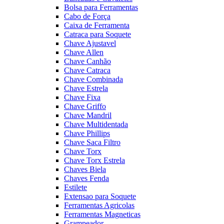
Bolsa para Ferramentas
Cabo de Força
Caixa de Ferramenta
Catraca para Soquete
Chave Ajustavel
Chave Allen
Chave Canhão
Chave Catraca
Chave Combinada
Chave Estrela
Chave Fixa
Chave Griffo
Chave Mandril
Chave Multidentada
Chave Phillips
Chave Saca Filtro
Chave Torx
Chave Torx Estrela
Chaves Biela
Chaves Fenda
Estilete
Extensao para Soquete
Ferramentas Agricolas
Ferramentas Magneticas
Grampeador