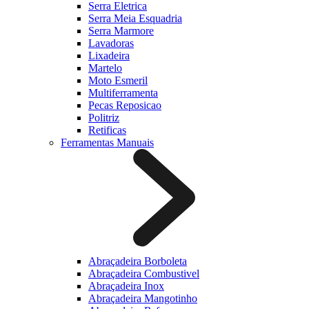
Serra Eletrica
Serra Meia Esquadria
Serra Marmore
Lavadoras
Lixadeira
Martelo
Moto Esmeril
Multiferramenta
Pecas Reposicao
Politriz
Retificas
Ferramentas Manuais
Abraçadeira Borboleta
Abraçadeira Combustivel
Abraçadeira Inox
Abraçadeira Mangotinho