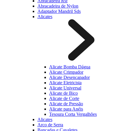
Abraçadeira Rsf
Abraçadeira de Nylon
Adaptador Mandril Sds
Alicates
Alicate Bomba Dágua
Alicate Crimpador
Alicate Desencapador
Alicate Eletricista
Alicate Universal
Alicate de Bico
Alicate de Corte
Alicate de Pressão
Alicate para Anéis
Tesoura Corta Vergalhões
Alicates
Arco de Serra
Bancadas e Cavaletes