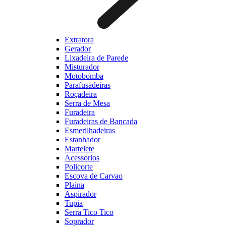
Extratora
Gerador
Lixadeira de Parede
Misturador
Motobomba
Parafusadeiras
Roçadeira
Serra de Mesa
Furadeira
Furadeiras de Bancada
Esmerilhadeiras
Estanhador
Martelete
Acessorios
Policorte
Escova de Carvao
Plaina
Aspirador
Tupia
Serra Tico Tico
Soprador