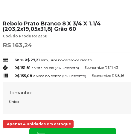
Rebolo Prato Branco 8 X 3/4 X 1.1/4
(203,2x19,05x31,8) Grão 60
Cod. do Produto: 2338
R$ 163,24
6x
de
R$ 27,21
sem juros no cartão de crédito
Economize
R$ 11,43
R$ 151,81
à vista no pix
(7% Desconto)
Economize
R$ 8,16
R$ 155,08
à vista no boleto
(5% Desconto)
Tamanho:
Único
Apenas 4 unidades em estoque