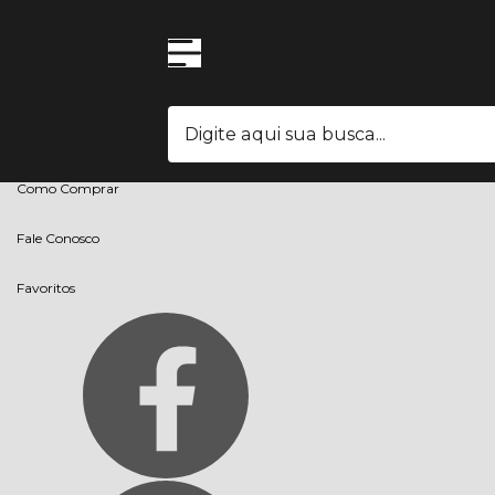
Olá Visitante!
Acesse sua conta e pedidos
Página Inicial
Quem Somos
Blog
Como Comprar
Fale Conosco
Favoritos