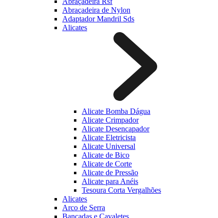
Abraçadeira Rsf
Abraçadeira de Nylon
Adaptador Mandril Sds
Alicates
Alicate Bomba Dágua
Alicate Crimpador
Alicate Desencapador
Alicate Eletricista
Alicate Universal
Alicate de Bico
Alicate de Corte
Alicate de Pressão
Alicate para Anéis
Tesoura Corta Vergalhões
Alicates
Arco de Serra
Bancadas e Cavaletes