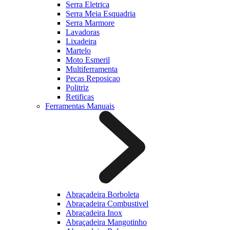
Serra Eletrica
Serra Meia Esquadria
Serra Marmore
Lavadoras
Lixadeira
Martelo
Moto Esmeril
Multiferramenta
Pecas Reposicao
Politriz
Retificas
Ferramentas Manuais
Abraçadeira Borboleta
Abraçadeira Combustivel
Abraçadeira Inox
Abraçadeira Mangotinho