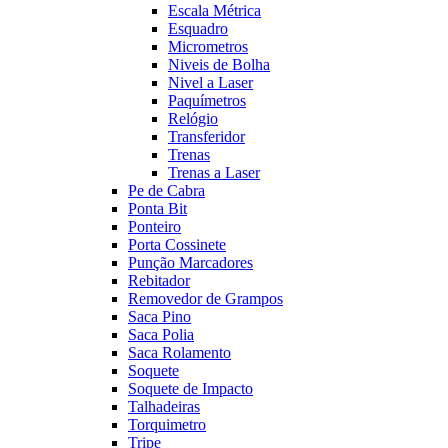
Escala Métrica
Esquadro
Micrometros
Niveis de Bolha
Nivel a Laser
Paquímetros
Relógio
Transferidor
Trenas
Trenas a Laser
Pe de Cabra
Ponta Bit
Ponteiro
Porta Cossinete
Punção Marcadores
Rebitador
Removedor de Grampos
Saca Pino
Saca Polia
Saca Rolamento
Soquete
Soquete de Impacto
Talhadeiras
Torquimetro
Tripe