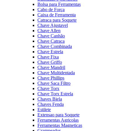
Bolsa para Ferramentas
Cabo de Força
Caixa de Ferramenta
Catraca para Soquete
Chave Ajustavel
Chave Allen
Chave Canhão
Chave Catraca
Chave Combinada
Chave Estrela
Chave Fixa
Chave Griffo
Chave Mandril
Chave Multidentada
Chave Phillips
Chave Saca Filtro
Chave Torx
Chave Torx Estrela
Chaves Biela
Chaves Fenda
Estilete
Extensao para Soquete
Ferramentas Agricolas
Ferramentas Magneticas
Grampeador