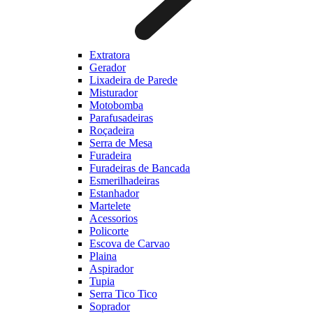
Extratora
Gerador
Lixadeira de Parede
Misturador
Motobomba
Parafusadeiras
Roçadeira
Serra de Mesa
Furadeira
Furadeiras de Bancada
Esmerilhadeiras
Estanhador
Martelete
Acessorios
Policorte
Escova de Carvao
Plaina
Aspirador
Tupia
Serra Tico Tico
Soprador