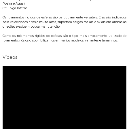
Poeira e Água)
C3: Folga Interna
Os rolamentos rígidos de esferas são particularmente versáteis. Eles são indicados
para velocidades altas e muito altas, suportam cargas radiais e axiais em ambas as
direções e exigem pouca manutenção.
Como os rolamentos rígidos de esferas são o tipo mais amplamente utilizado de
rolamento, nós os disponibilizamos em vários modelos, variantes e tamanhos.
Vídeos