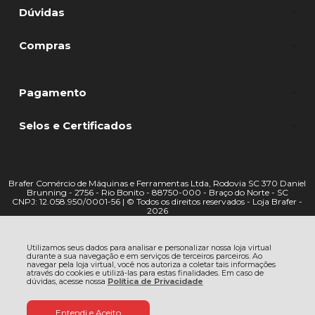
Dúvidas
Compras
Pagamento
Selos e Certificados
Brafer Comércio de Máquinas e Ferramentas Ltda, Rodovia SC 370 Daniel
Brunning - 2756 - Rio Bonito - 88750-000 - Braço do Norte - SC
CNPJ: 12.058.950/0001-56 | © Todos os direitos reservados - Loja Brafer -
2026
Utilizamos seus dados para analisar e personalizar nossa loja virtual
durante a sua navegação e em serviços de terceiros parceiros. Ao
navegar pela loja virtual, você nos autoriza a coletar tais informações
através do cookies e utilizá-las para estas finalidades. Em caso de
dúvidas, acesse nossa
Política de Privacidade
Entendi e Aceito
De:
R$ 5,26