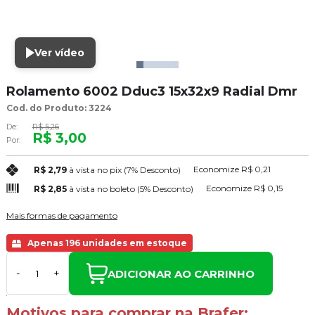
Ver vídeo
Rolamento 6002 Dduc3 15x32x9 Radial Dmr
Cod. do Produto: 3224
De:
R$ 5,26
R$ 3,00
Por:
Economize
R$ 0,21
R$ 2,79
à vista no pix
(7% Desconto)
Economize
R$ 0,15
R$ 2,85
à vista no boleto
(5% Desconto)
Mais formas de pagamento
Apenas 196 unidades em estoque
ADICIONAR AO CARRINHO
-
+
Motivos para comprar na Brafer: