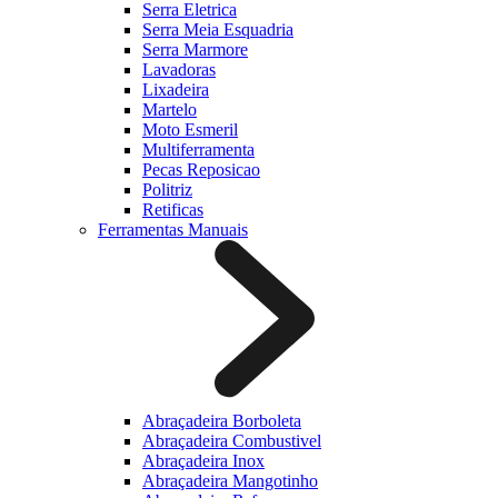
Serra Eletrica
Serra Meia Esquadria
Serra Marmore
Lavadoras
Lixadeira
Martelo
Moto Esmeril
Multiferramenta
Pecas Reposicao
Politriz
Retificas
Ferramentas Manuais
Abraçadeira Borboleta
Abraçadeira Combustivel
Abraçadeira Inox
Abraçadeira Mangotinho