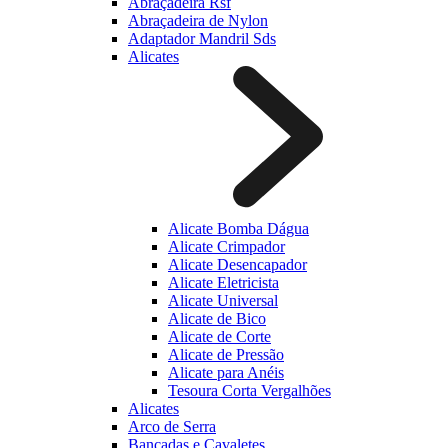
Abraçadeira Rsf
Abraçadeira de Nylon
Adaptador Mandril Sds
Alicates
Alicate Bomba Dágua
Alicate Crimpador
Alicate Desencapador
Alicate Eletricista
Alicate Universal
Alicate de Bico
Alicate de Corte
Alicate de Pressão
Alicate para Anéis
Tesoura Corta Vergalhões
Alicates
Arco de Serra
Bancadas e Cavaletes