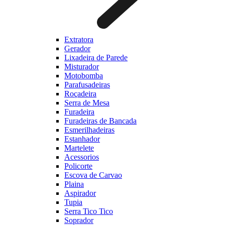
Extratora
Gerador
Lixadeira de Parede
Misturador
Motobomba
Parafusadeiras
Roçadeira
Serra de Mesa
Furadeira
Furadeiras de Bancada
Esmerilhadeiras
Estanhador
Martelete
Acessorios
Policorte
Escova de Carvao
Plaina
Aspirador
Tupia
Serra Tico Tico
Soprador