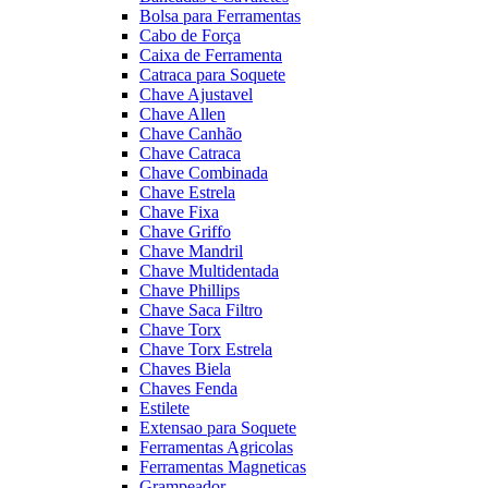
Bolsa para Ferramentas
Cabo de Força
Caixa de Ferramenta
Catraca para Soquete
Chave Ajustavel
Chave Allen
Chave Canhão
Chave Catraca
Chave Combinada
Chave Estrela
Chave Fixa
Chave Griffo
Chave Mandril
Chave Multidentada
Chave Phillips
Chave Saca Filtro
Chave Torx
Chave Torx Estrela
Chaves Biela
Chaves Fenda
Estilete
Extensao para Soquete
Ferramentas Agricolas
Ferramentas Magneticas
Grampeador