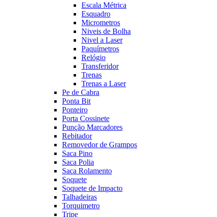
Escala Métrica
Esquadro
Micrometros
Niveis de Bolha
Nivel a Laser
Paquímetros
Relógio
Transferidor
Trenas
Trenas a Laser
Pe de Cabra
Ponta Bit
Ponteiro
Porta Cossinete
Punção Marcadores
Rebitador
Removedor de Grampos
Saca Pino
Saca Polia
Saca Rolamento
Soquete
Soquete de Impacto
Talhadeiras
Torquimetro
Tripe