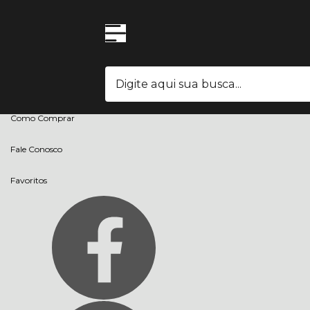
Olá Visitante!
Acesse sua conta e pedidos
Página Inicial
Quem Somos
Blog
Como Comprar
Fale Conosco
Favoritos