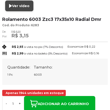
Ver vídeo
Rolamento 6003 Zzc3 17x35x10 Radial Dmr
Cod. do Produto: 6283
De:
R$ 5,20
R$ 3,15
Por:
Economize
R$ 0,22
R$ 2,93
à vista no pix
(7% Desconto)
Economize
R$ 0,16
R$ 2,99
à vista no boleto
(5% Desconto)
Quantidade:
Tamanho:
1 Pc
6003
Apenas 1944 unidades em estoque
ADICIONAR AO CARRINHO
-
+