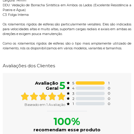
Largura: 14mm
DDU: Vedação de Borracha Sintética em Ambos os Lados (Excelente Resistência a
Poeira e Água)
C3: Folga Interna
Os rolamentos rígidos de esferas são particularmente versáteis. Eles são indicados
para velocidades altas e muito altas, suportam cargas radiais e axiais em ambas as
direções e exigem pouca manutenção.
Como os rolamentos rígidos de esferas são o tipo mais amplamente utilizado de
rolamento, nós os disponibilizamos em vários modelos, variantes e tamanhos.
Avaliações dos Clientes
5
Avaliação
1
5
Geral
0
4
0
3
0
2
0
1
Baseado em
1
Avaliação
100%
recomendam esse produto