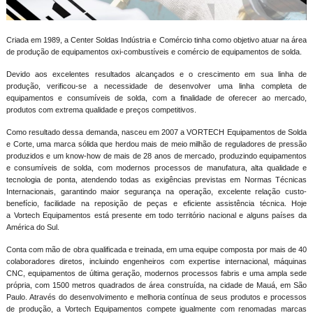
Criada em 1989, a Center Soldas Indústria e Comércio tinha como objetivo atuar na área
de produção de equipamentos oxi-combustíveis e comércio de equipamentos de solda.
Devido aos excelentes resultados alcançados e o crescimento em sua linha de
produção, verificou-se a necessidade de desenvolver uma linha completa de
equipamentos e consumíveis de solda, com a finalidade de oferecer ao mercado,
produtos com extrema qualidade e preços competitivos.
Como resultado dessa demanda, nasceu em 2007 a VORTECH Equipamentos de Solda
e Corte, uma marca sólida que herdou mais de meio milhão de reguladores de pressão
produzidos e um know-how de mais de 28 anos de mercado, produzindo equipamentos
e consumíveis de solda, com modernos processos de manufatura, alta qualidade e
tecnologia de ponta, atendendo todas as exigências previstas em Normas Técnicas
Internacionais, garantindo maior segurança na operação, excelente relação custo-
benefício, facilidade na reposição de peças e eficiente assistência técnica. Hoje
a Vortech Equipamentos está presente em todo território nacional e alguns países da
América do Sul.
Conta com mão de obra qualificada e treinada, em uma equipe composta por mais de 40
colaboradores diretos, incluindo engenheiros com expertise internacional, máquinas
CNC, equipamentos de última geração, modernos processos fabris e uma ampla sede
própria, com 1500 metros quadrados de área construída, na cidade de Mauá, em São
Paulo. Através do desenvolvimento e melhoria contínua de seus produtos e processos
de produção, a Vortech Equipamentos compete igualmente com renomadas marcas