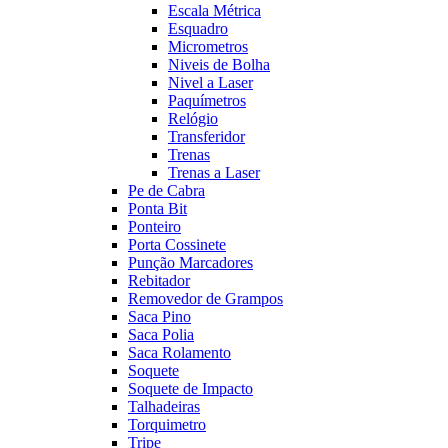
Escala Métrica
Esquadro
Micrometros
Niveis de Bolha
Nivel a Laser
Paquímetros
Relógio
Transferidor
Trenas
Trenas a Laser
Pe de Cabra
Ponta Bit
Ponteiro
Porta Cossinete
Punção Marcadores
Rebitador
Removedor de Grampos
Saca Pino
Saca Polia
Saca Rolamento
Soquete
Soquete de Impacto
Talhadeiras
Torquimetro
Tripe