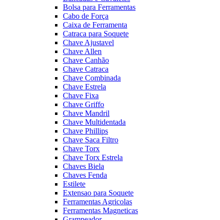
Bolsa para Ferramentas
Cabo de Força
Caixa de Ferramenta
Catraca para Soquete
Chave Ajustavel
Chave Allen
Chave Canhão
Chave Catraca
Chave Combinada
Chave Estrela
Chave Fixa
Chave Griffo
Chave Mandril
Chave Multidentada
Chave Phillips
Chave Saca Filtro
Chave Torx
Chave Torx Estrela
Chaves Biela
Chaves Fenda
Estilete
Extensao para Soquete
Ferramentas Agricolas
Ferramentas Magneticas
Grampeador