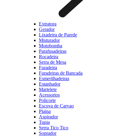
Extratora
Gerador
Lixadeira de Parede
Misturador
Motobomba
Parafusadeiras
Roçadeira
Serra de Mesa
Furadeira
Furadeiras de Bancada
Esmerilhadeiras
Estanhador
Martelete
Acessorios
Policorte
Escova de Carvao
Plaina
Aspirador
Tupia
Serra Tico Tico
Soprador