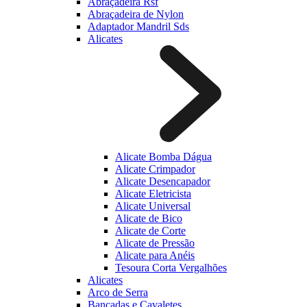
Abraçadeira Rsf
Abraçadeira de Nylon
Adaptador Mandril Sds
Alicates
Alicate Bomba Dágua
Alicate Crimpador
Alicate Desencapador
Alicate Eletricista
Alicate Universal
Alicate de Bico
Alicate de Corte
Alicate de Pressão
Alicate para Anéis
Tesoura Corta Vergalhões
Alicates
Arco de Serra
Bancadas e Cavaletes