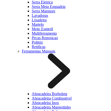
Serra Eletrica
Serra Meia Esquadria
Serra Marmore
Lavadoras
Lixadeira
Martelo
Moto Esmeril
Multiferramenta
Pecas Reposicao
Politriz
Retificas
Ferramentas Manuais
Abraçadeira Borboleta
Abraçadeira Combustivel
Abraçadeira Inox
Abraçadeira Mangotinho